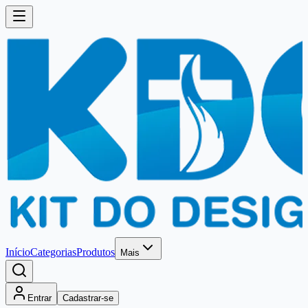
Início
Categorias
Produtos
Mais
Entrar
Cadastrar-se