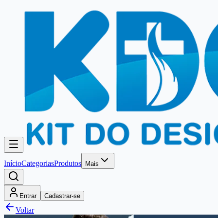
Início
Categorias
Produtos
Mais
Entrar
Cadastrar-se
Voltar