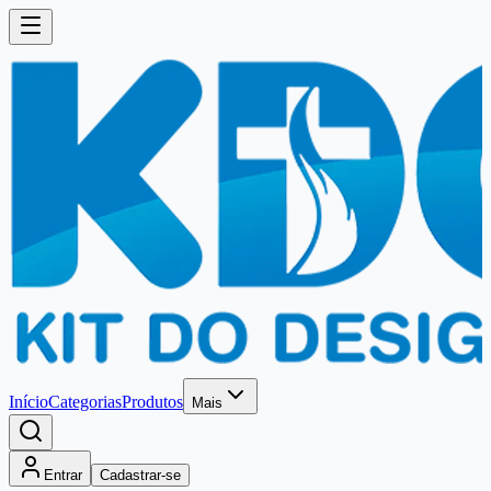
Início
Categorias
Produtos
Mais
Entrar
Cadastrar-se