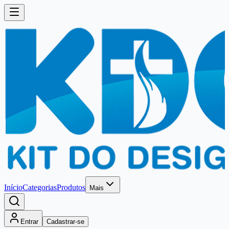
Início
Categorias
Produtos
Mais
Entrar
Cadastrar-se