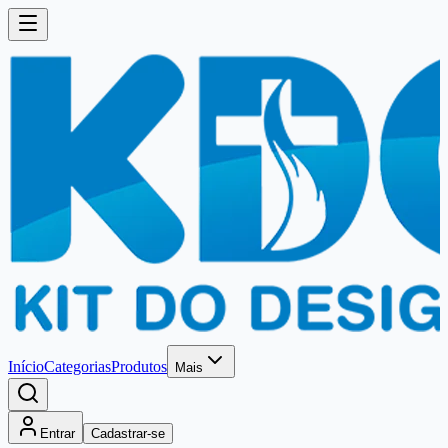
Início
Categorias
Produtos
Mais
Entrar
Cadastrar-se