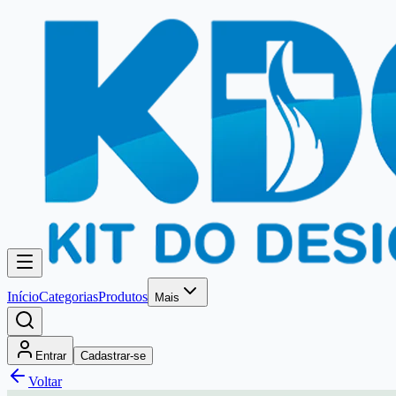
Início
Categorias
Produtos
Mais
Entrar
Cadastrar-se
Voltar