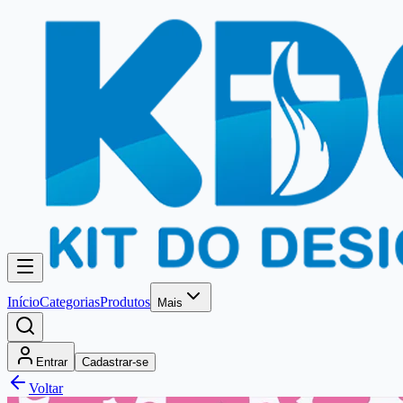
Início
Categorias
Produtos
Mais
Entrar
Cadastrar-se
Voltar