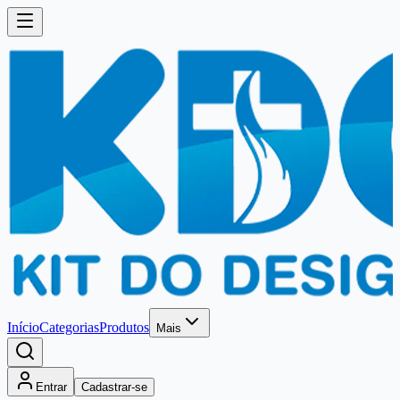
Início
Categorias
Produtos
Mais
Entrar
Cadastrar-se