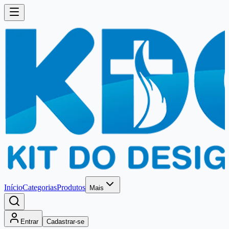
Início
Categorias
Produtos
Mais
Entrar
Cadastrar-se