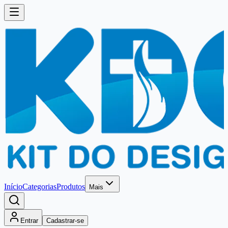
Início
Categorias
Produtos
Mais
Entrar
Cadastrar-se