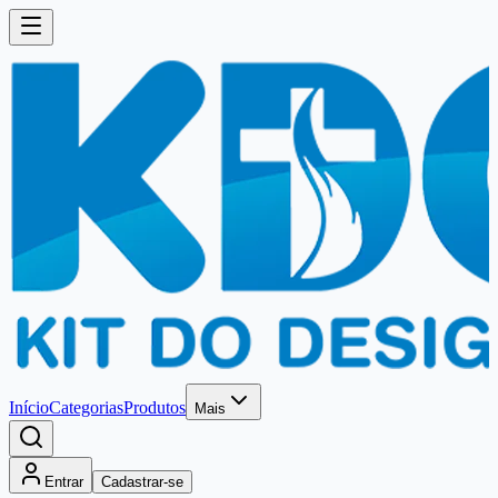
Início
Categorias
Produtos
Mais
Entrar
Cadastrar-se