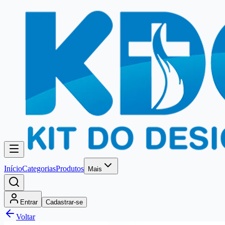
Início
Categorias
Produtos
Mais
Entrar
Cadastrar-se
Voltar