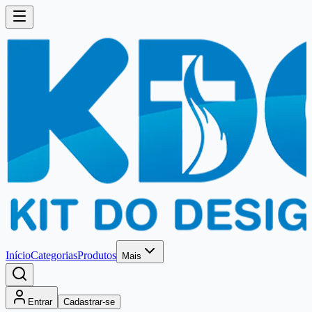
Início
Categorias
Produtos
Mais
Entrar
Cadastrar-se