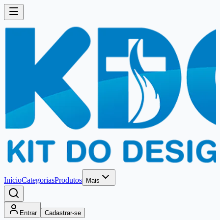
Início
Categorias
Produtos
Mais
Entrar
Cadastrar-se