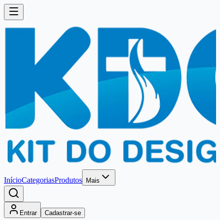
Início
Categorias
Produtos
Mais
Entrar
Cadastrar-se