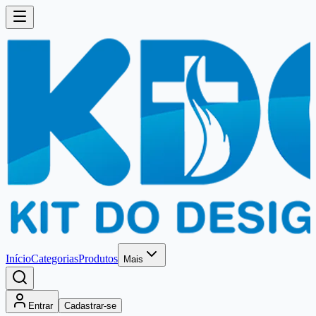
Início
Categorias
Produtos
Mais
Entrar
Cadastrar-se