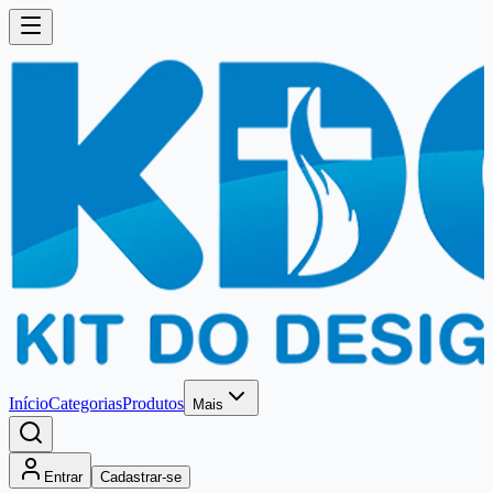
Início
Categorias
Produtos
Mais
Entrar
Cadastrar-se