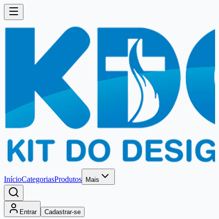
Início
Categorias
Produtos
Mais
Entrar
Cadastrar-se