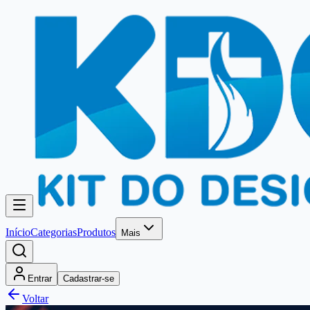
Início
Categorias
Produtos
Mais
Entrar
Cadastrar-se
Voltar