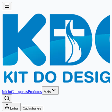
Início
Categorias
Produtos
Mais
Entrar
Cadastrar-se