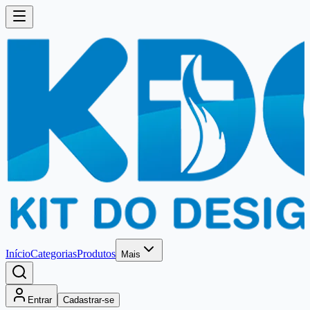
Início
Categorias
Produtos
Mais
Entrar
Cadastrar-se