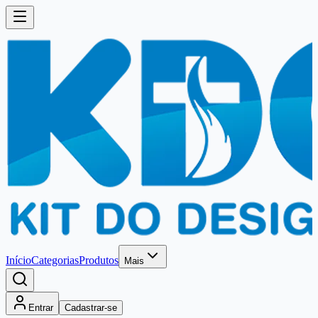
Início
Categorias
Produtos
Mais
Entrar
Cadastrar-se