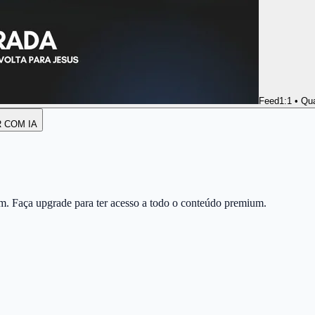
Feed
1:1 • Qu
R COM IA
m. Faça upgrade para ter acesso a todo o conteúdo premium.