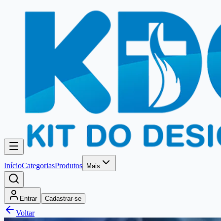
Início
Categorias
Produtos
Mais
Entrar
Cadastrar-se
Voltar