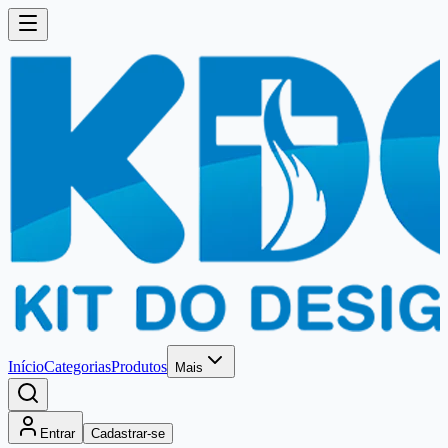
Início
Categorias
Produtos
Mais
Entrar
Cadastrar-se