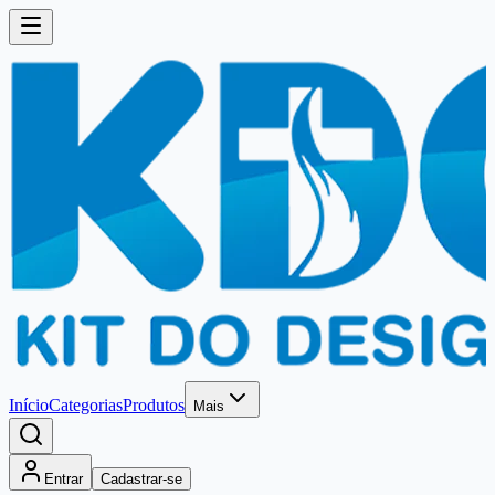
Início
Categorias
Produtos
Mais
Entrar
Cadastrar-se