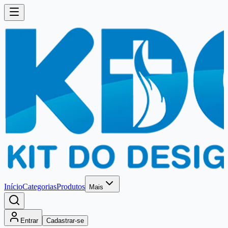
Início
Categorias
Produtos
Mais
Entrar
Cadastrar-se