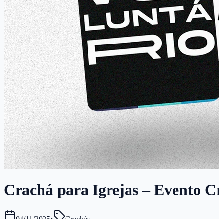
Crachá para Igrejas – Evento Cr
04/11/2025
•
Crachás