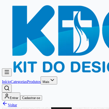
Início
Categorias
Produtos
Mais
Entrar
Cadastrar-se
Voltar