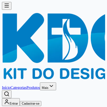
Início
Categorias
Produtos
Mais
Entrar
Cadastrar-se