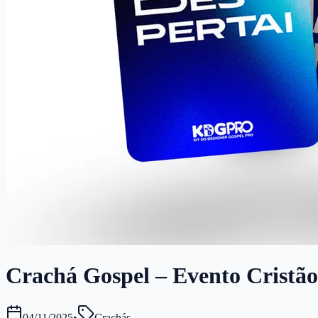
Crachá Gospel – Evento Cristão 
04/11/2025
•
Crachás