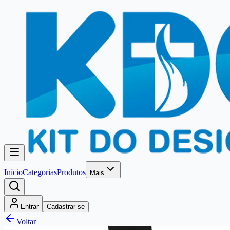
Início
Categorias
Produtos
Mais
Entrar
Cadastrar-se
Voltar