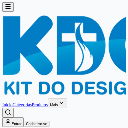
Início
Categorias
Produtos
Mais
Entrar
Cadastrar-se