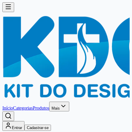
Início
Categorias
Produtos
Mais
Entrar
Cadastrar-se