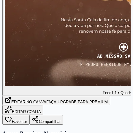
Feed
1:1 • Quadr
EDITAR
NO CANVA
FAÇA UPGRADE PARA PREMIUM
EDITAR COM IA
Favoritar
Compartilhar