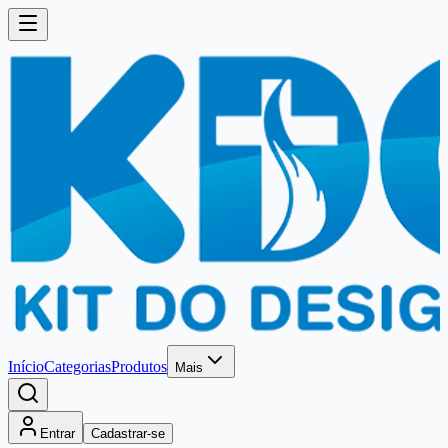
Início
Categorias
Produtos
Mais
Entrar
Cadastrar-se