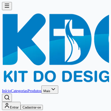
Início
Categorias
Produtos
Mais
Entrar
Cadastrar-se