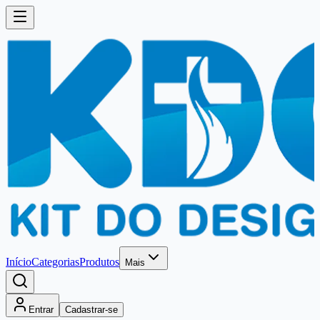
Início
Categorias
Produtos
Mais
Entrar
Cadastrar-se