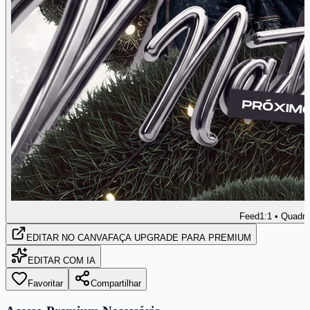
Feed
1:1 • Quadr
EDITAR
NO CANVA
FAÇA UPGRADE PARA PREMIUM
EDITAR COM IA
Favoritar
Compartilhar