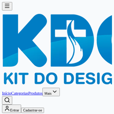
Início
Categorias
Produtos
Mais
Entrar
Cadastrar-se