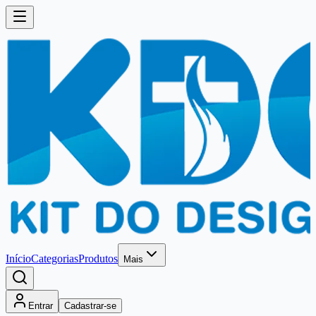
Início
Categorias
Produtos
Mais
Entrar
Cadastrar-se