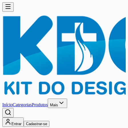
Início
Categorias
Produtos
Mais
Entrar
Cadastrar-se