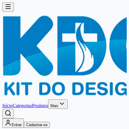
Início
Categorias
Produtos
Mais
Entrar
Cadastrar-se