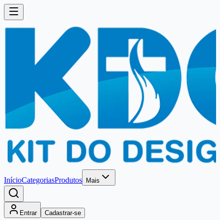
Início
Categorias
Produtos
Mais
Entrar
Cadastrar-se