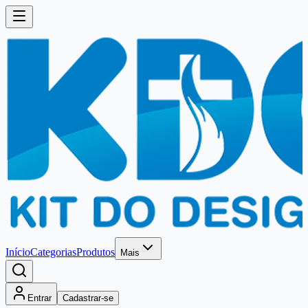
Início
Categorias
Produtos
Mais
Entrar
Cadastrar-se