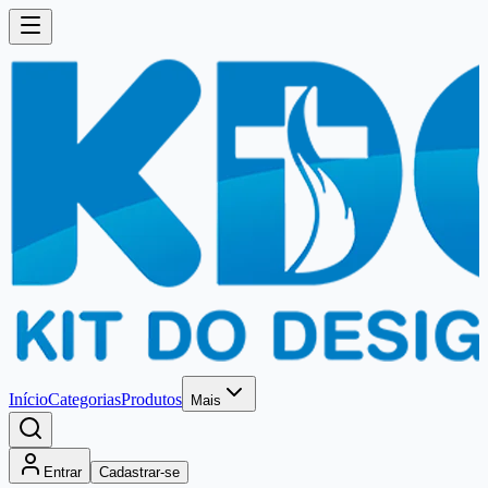
Início
Categorias
Produtos
Mais
Entrar
Cadastrar-se