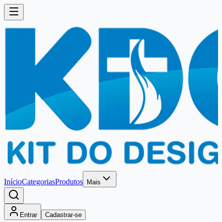
Início
Categorias
Produtos
Mais
Entrar
Cadastrar-se