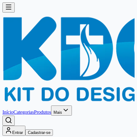
Início
Categorias
Produtos
Mais
Entrar
Cadastrar-se