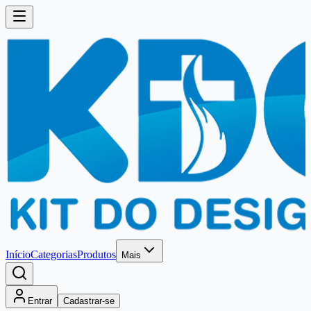
Início
Categorias
Produtos
Mais
Entrar
Cadastrar-se