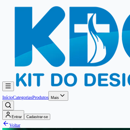
Início
Categorias
Produtos
Mais
Entrar
Cadastrar-se
Voltar