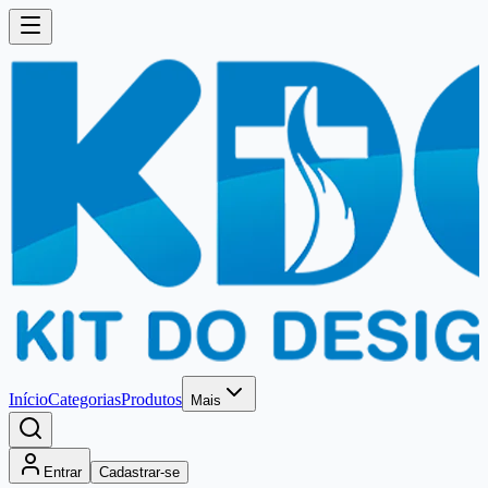
Início
Categorias
Produtos
Mais
Entrar
Cadastrar-se