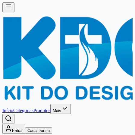
Início
Categorias
Produtos
Mais
Entrar
Cadastrar-se