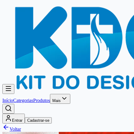
Início
Categorias
Produtos
Mais
Entrar
Cadastrar-se
Voltar