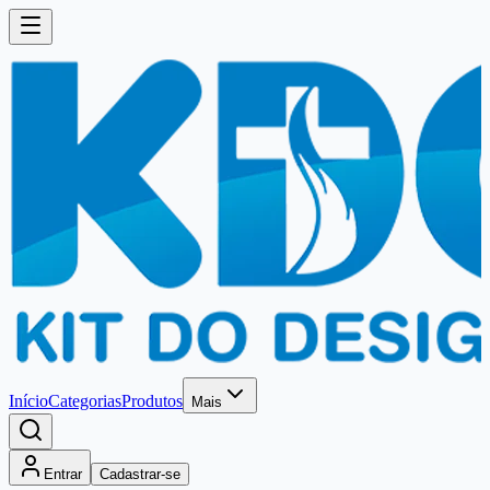
Início
Categorias
Produtos
Mais
Entrar
Cadastrar-se