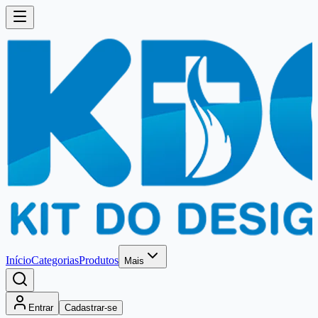
Início
Categorias
Produtos
Mais
Entrar
Cadastrar-se